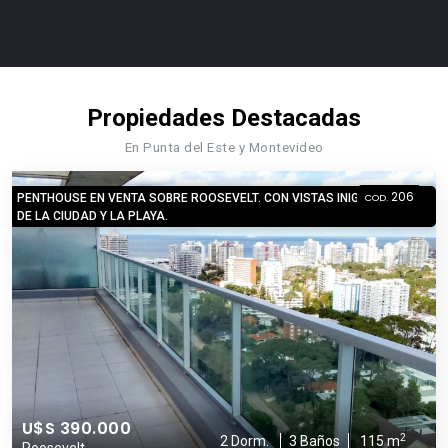
Propiedades Destacadas
En Punta del Este y Montevideo
206
PENTHOUSE EN VENTA SOBRE ROOSEVELT. CON VISTAS INIGUALABLES
COD.
DE LA CIUDAD Y LA PLAYA.
U$S 390.000
2
2 Dorm.
3 Baños
115 m
Roosevelt