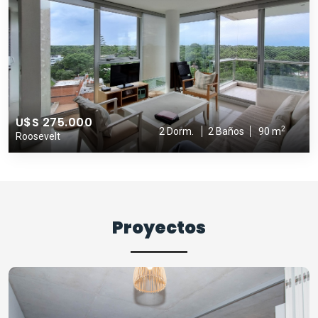
U$S 275.000
2
2 Dorm.
2 Baños
90 m
Roosevelt
Proyectos