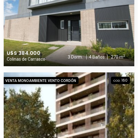
U$S 384.000
2
3 Dorm.
4 Baños
270 m
Colinas de Carrasco
160
VENTA MONOAMBIENTE VENTO CORDÓN
COD.