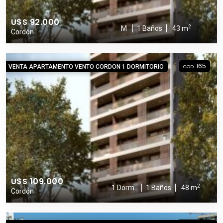
U$S 92.000
2
M
1 Baños
43 m
Cordón
165
VENTA APARTAMENTO VENTO CORDON 1 DORMITORIO
COD.
U$S 109.000
2
1 Dorm.
1 Baños
48 m
Cordón