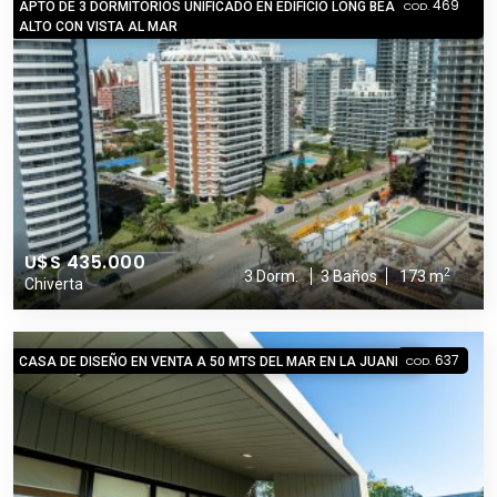
469
APTO DE 3 DORMITORIOS UNIFICADO EN EDIFICIO LONG BEACH! PISO
COD.
ALTO CON VISTA AL MAR
U$S 435.000
2
3 Dorm.
3 Baños
173 m
Chiverta
637
CASA DE DISEÑO EN VENTA A 50 MTS DEL MAR EN LA JUANITA
COD.