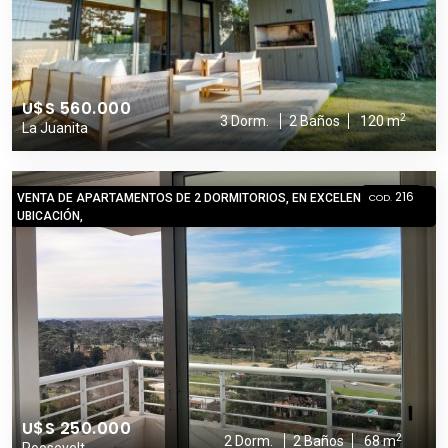
U$S 560.000
2
3 Dorm.
2 Baños
120 m
La Juanita
216
VENTA DE APARTAMENTOS DE 2 DORMITORIOS, EN EXCELENTE
COD.
UBICACIÓN,
U$S 250.000
2
2 Dorm.
2 Baños
68 m
Roosevelt