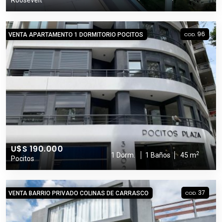
96
VENTA APARTAMENTO 1 DORMITORIO POCITOS
COD.
U$S 190.000
2
1 Dorm.
1 Baños
45 m
Pocitos
37
VENTA BARRIO PRIVADO COLINAS DE CARRASCO
COD.