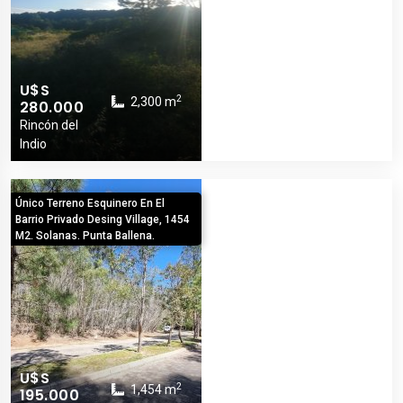
U$S
2
2,300 m
280.000
Rincón del
Indio
Único Terreno Esquinero En El
Barrio Privado Desing Village, 1454
M2. Solanas. Punta Ballena.
U$S
2
1,454 m
195.000