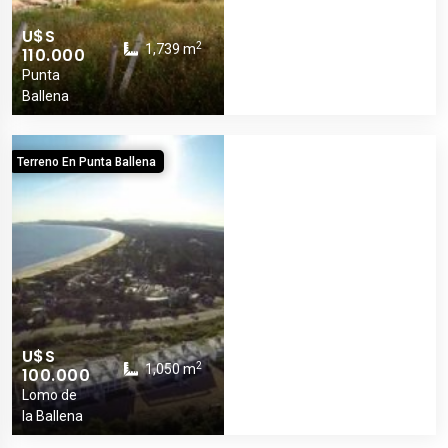
U$S
2
1,739 m
110.000
Punta
Ballena
Terreno En Punta Ballena
U$S
2
1,050 m
100.000
Lomo de
la Ballena