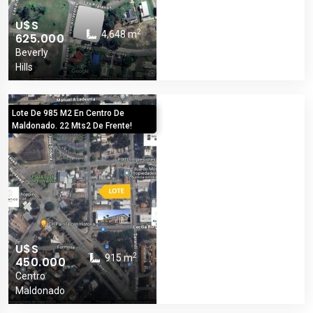
U$S
2
4,648 m
625.000
Beverly
Hills
Lote De 985 M2 En Centro De
Maldonado. 22 Mts2 De Frente!
U$S
2
915 m
450.000
Centro
Maldonado